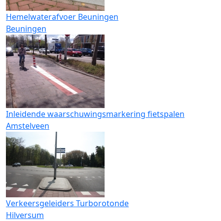
Hemelwaterafvoer Beuningen
Beuningen
Inleidende waarschuwingsmarkering fietspalen
Amstelveen
Verkeersgeleiders Turborotonde
Hilversum