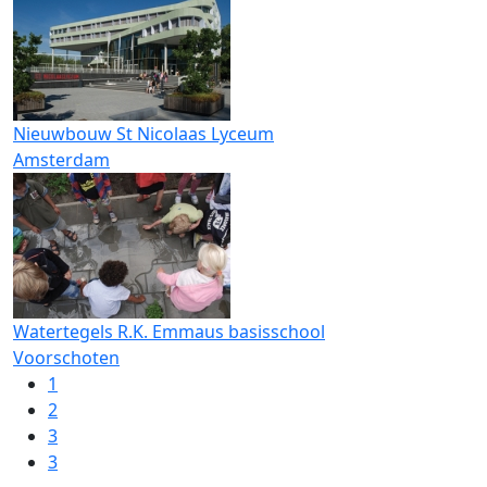
Nieuwbouw St Nicolaas Lyceum
Amsterdam
Watertegels R.K. Emmaus basisschool
Voorschoten
1
2
3
3