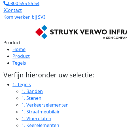
0800 555 55 54
Contact
Kom werken bij SVI
Product
Home
Product
Tegels
Verfijn hieronder uw selectie:
1.
Tegels
1.
Banden
1.
Stenen
1.
Verkeerselementen
1.
Straatmeubilair
1.
Vloerplaten
1.
Keerelementen