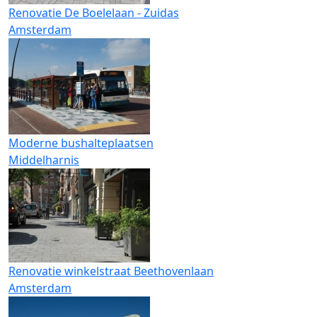
Renovatie De Boelelaan - Zuidas
Amsterdam
Moderne bushalteplaatsen
Middelharnis
Renovatie winkelstraat Beethovenlaan
Amsterdam