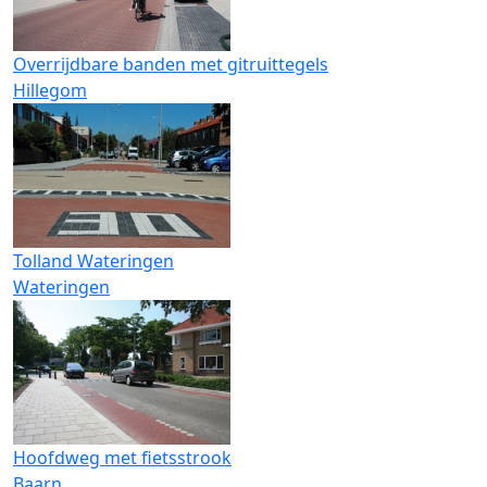
Overrijdbare banden met gitruittegels
Hillegom
Tolland Wateringen
Wateringen
Hoofdweg met fietsstrook
Baarn