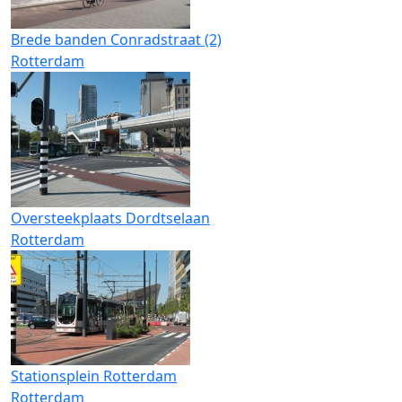
Brede banden Conradstraat (2)
Rotterdam
Oversteekplaats Dordtselaan
Rotterdam
Stationsplein Rotterdam
Rotterdam