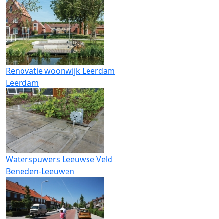
Renovatie woonwijk Leerdam
Leerdam
Waterspuwers Leeuwse Veld
Beneden-Leeuwen