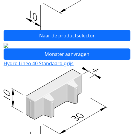
Naar de productselector
Monster aanvragen
Hydro Lineo 40 Standaard grijs