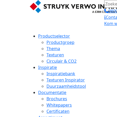
0800
Conta
Kom we
Productselector
Productgroep
Thema
Texturen
Circulair & CO2
Inspiratie
Inspiratiebank
Texturen Inspirator
Duurzaamheidstool
Documentatie
Brochures
Whitepapers
Certificaten