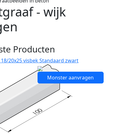
traatbeelden in beton
graaf - wijk
gen
ste Producten
 18/20x25 visbek Standaard zwart
Monster aanvragen