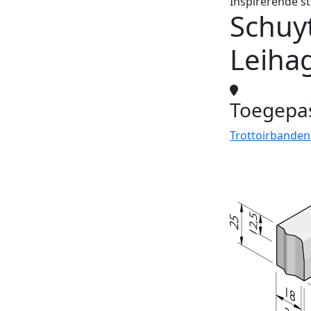
Inspirerende s
Schuyt
Leiha
Toegepa
Trottoirbanden