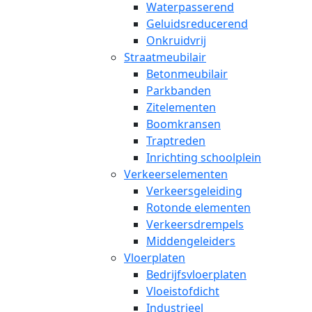
Waterpasserend
Geluidsreducerend
Onkruidvrij
Straatmeubilair
Betonmeubilair
Parkbanden
Zitelementen
Boomkransen
Traptreden
Inrichting schoolplein
Verkeerselementen
Verkeersgeleiding
Rotonde elementen
Verkeersdrempels
Middengeleiders
Vloerplaten
Bedrijfsvloerplaten
Vloeistofdicht
Industrieel