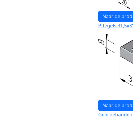
Naar de prod
P-tegels 31,5x3
Naar de prod
Geleidebanden 