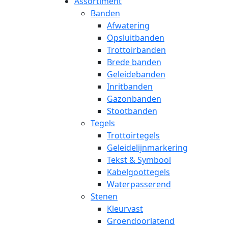
Assortiment
Banden
Afwatering
Opsluitbanden
Trottoirbanden
Brede banden
Geleidebanden
Inritbanden
Gazonbanden
Stootbanden
Tegels
Trottoirtegels
Geleidelijnmarkering
Tekst & Symbool
Kabelgoottegels
Waterpasserend
Stenen
Kleurvast
Groendoorlatend