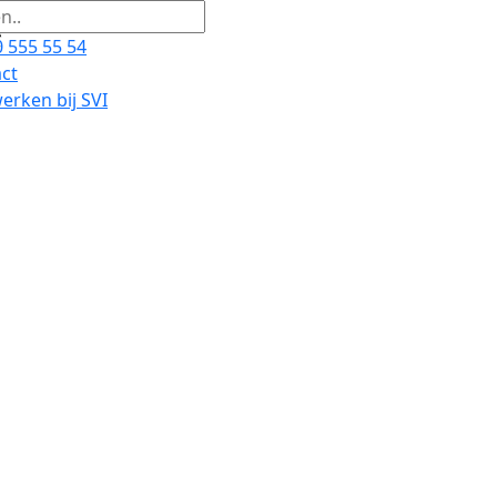
 555 55 54
ct
rken bij SVI