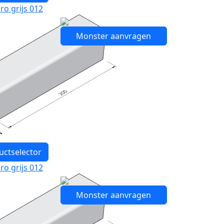
ro grijs 012
Monster aanvragen
uctselector
ro grijs 012
Monster aanvragen