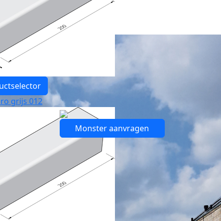
uctselector
ro grijs 012
Monster aanvragen