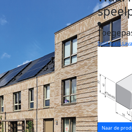
speel
Toegepa
Solid basis Lava
Naar de prod