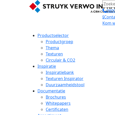
0800
Conta
Kom we
Productselector
Productgroep
Thema
Texturen
Circulair & CO2
Inspiratie
Inspiratiebank
Texturen Inspirator
Duurzaamheidstool
Documentatie
Brochures
Whitepapers
Certificaten