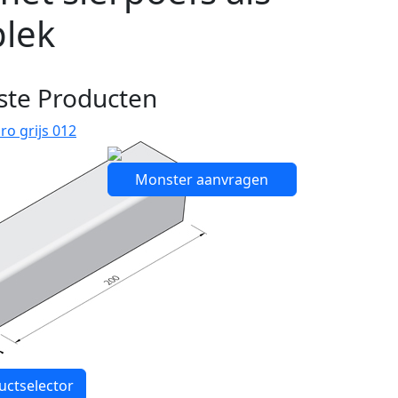
plek
ste Producten
ro grijs 012
Monster aanvragen
uctselector