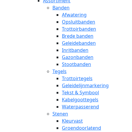
Assortiment
Banden
Afwatering
Opsluitbanden
Trottoirbanden
Brede banden
Geleidebanden
Inritbanden
Gazonbanden
Stootbanden
Tegels
Trottoirtegels
Geleidelijnmarkering
Tekst & Symbool
Kabelgoottegels
Waterpasserend
Stenen
Kleurvast
Groendoorlatend