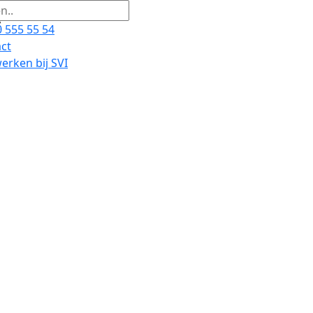
 555 55 54
ct
rken bij SVI