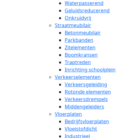
Waterpasserend
Geluidsreducerend
Onkruidvrij
Straatmeubilair
Betonmeubilair
Parkbanden
Zitelementen
Boomkransen
Traptreden
Inrichting schoolplein
Verkeerselementen
Verkeersgeleiding
Rotonde elementen
Verkeersdrempels
Middengeleiders
Vloerplaten
Bedrijfsvloerplaten
Vloeistofdicht
Industrieel