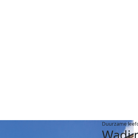
Duurzame leef
Wadi m