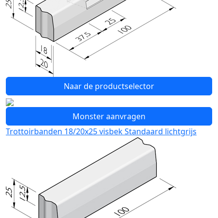
Naar de productselector
Monster aanvragen
Trottoirbanden 18/20x25 visbek Standaard lichtgrijs