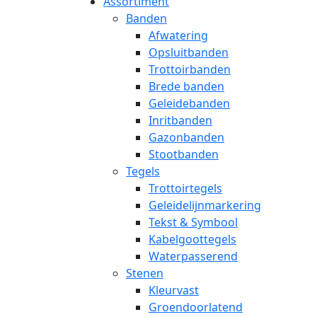
Assortiment
Banden
Afwatering
Opsluitbanden
Trottoirbanden
Brede banden
Geleidebanden
Inritbanden
Gazonbanden
Stootbanden
Tegels
Trottoirtegels
Geleidelijnmarkering
Tekst & Symbool
Kabelgoottegels
Waterpasserend
Stenen
Kleurvast
Groendoorlatend