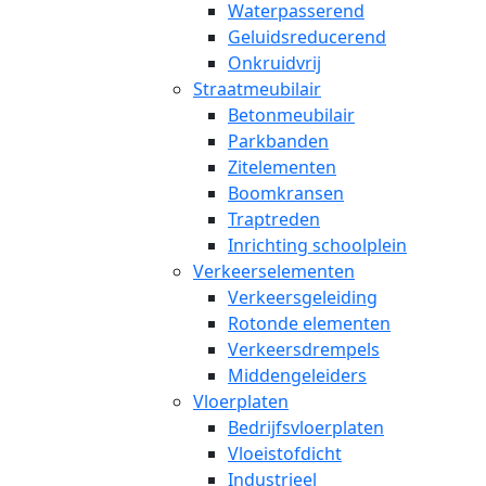
Waterpasserend
Geluidsreducerend
Onkruidvrij
Straatmeubilair
Betonmeubilair
Parkbanden
Zitelementen
Boomkransen
Traptreden
Inrichting schoolplein
Verkeerselementen
Verkeersgeleiding
Rotonde elementen
Verkeersdrempels
Middengeleiders
Vloerplaten
Bedrijfsvloerplaten
Vloeistofdicht
Industrieel