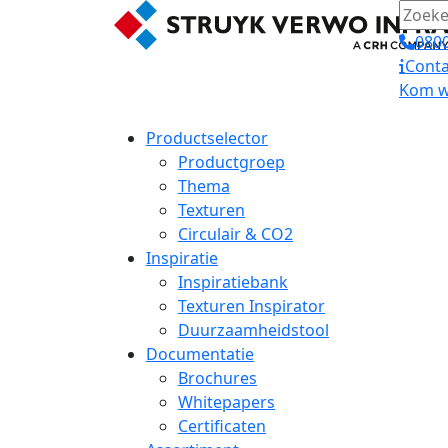
0800
Conta
Kom we
Productselector
Productgroep
Thema
Texturen
Circulair & CO2
Inspiratie
Inspiratiebank
Texturen Inspirator
Duurzaamheidstool
Documentatie
Brochures
Whitepapers
Certificaten