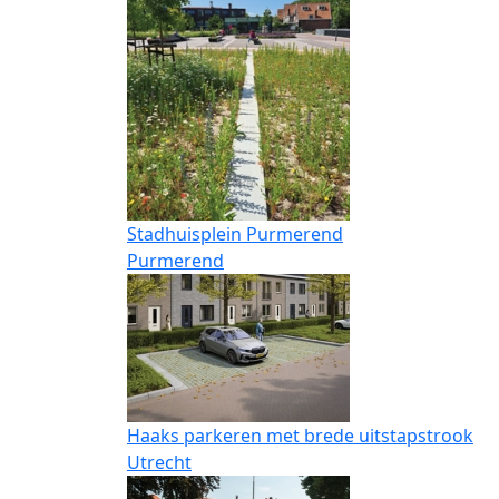
Stadhuisplein Purmerend
Purmerend
Haaks parkeren met brede uitstapstrook
Utrecht