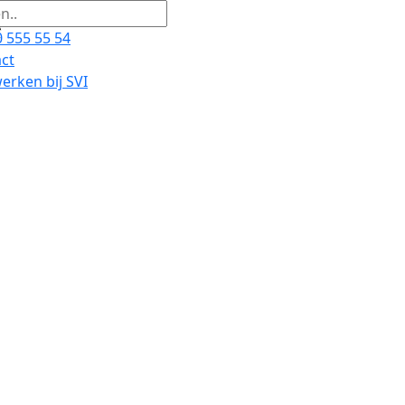
 555 55 54
ct
rken bij SVI