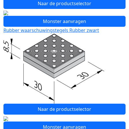
Naar de productselector
Monster aanvragen
Rubber waarschuwingstegels Rubber zwart
Naar de productselector
Monster aanvragen