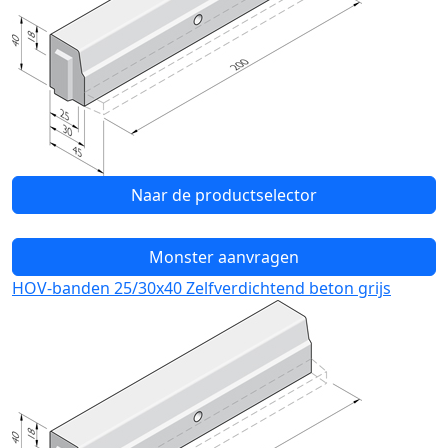
Naar de productselector
Monster aanvragen
HOV-banden 25/30x40 Zelfverdichtend beton grijs