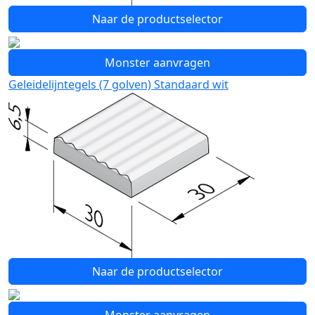
Naar de productselector
Monster aanvragen
Geleidelijntegels (7 golven) Standaard wit
Naar de productselector