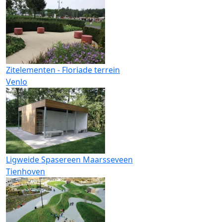
Zitelementen - Floriade terrein
Venlo
Ligweide Spasereen Maarsseveen
Tienhoven