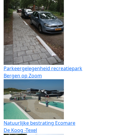
Parkeergelegenheid recreatiepark
Bergen op Zoom
Natuurlijke bestrating Ecomare
De Koog -Texel