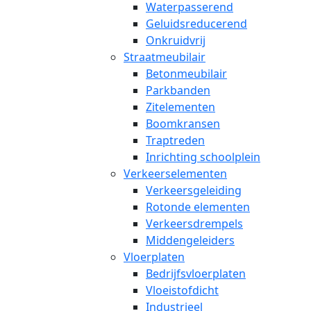
Waterpasserend
Geluidsreducerend
Onkruidvrij
Straatmeubilair
Betonmeubilair
Parkbanden
Zitelementen
Boomkransen
Traptreden
Inrichting schoolplein
Verkeerselementen
Verkeersgeleiding
Rotonde elementen
Verkeersdrempels
Middengeleiders
Vloerplaten
Bedrijfsvloerplaten
Vloeistofdicht
Industrieel