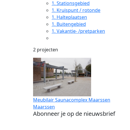
1.
Stationsgebied
1.
Kruispunt / rotonde
1.
Halteplaatsen
1.
Buitengebied
1.
Vakantie- /pretparken
2 projecten
Meubilair Saunacomplex Maarssen
Maarssen
Abonneer je op de nieuwsbrief