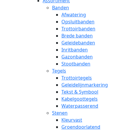
Assortiment
Banden
Afwatering
Opsluitbanden
Trottoirbanden
Brede banden
Geleidebanden
Inritbanden
Gazonbanden
Stootbanden
Tegels
Trottoirtegels
Geleidelijnmarkering
Tekst & Symbool
Kabelgoottegels
Waterpasserend
Stenen
Kleurvast
Groendoorlatend