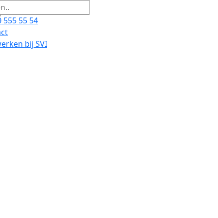
 555 55 54
ct
rken bij SVI