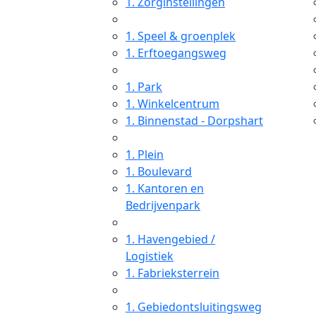
1.
Zorginstellingen
1.
Speel & groenplek
1.
Erftoegangsweg
1.
Park
1.
Winkelcentrum
1.
Binnenstad - Dorpshart
1.
Plein
1.
Boulevard
1.
Kantoren en
Bedrijvenpark
1.
Havengebied /
Logistiek
1.
Fabrieksterrein
1.
Gebiedontsluitingsweg