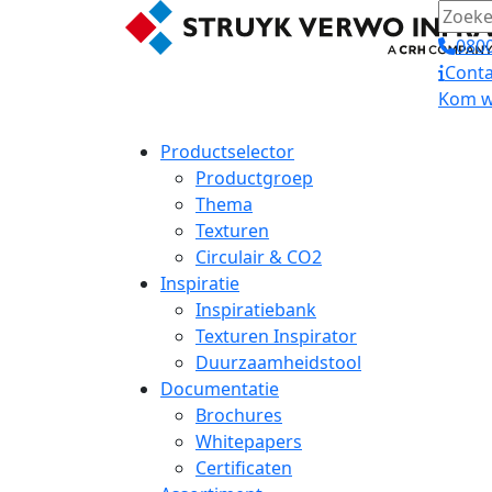
0800
Conta
Kom we
Productselector
Productgroep
Thema
Texturen
Circulair & CO2
Inspiratie
Inspiratiebank
Texturen Inspirator
Duurzaamheidstool
Documentatie
Brochures
Whitepapers
Certificaten