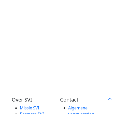
Over SVI
Contact
Missie SVI
Algemene