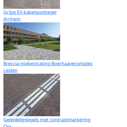
Grijze EV-kabelgoottegel
Arnhem
Breccia mixbestrating Boerhaavecomplex
Leiden
Geleidelijntegels met contrastmarkering
Oss