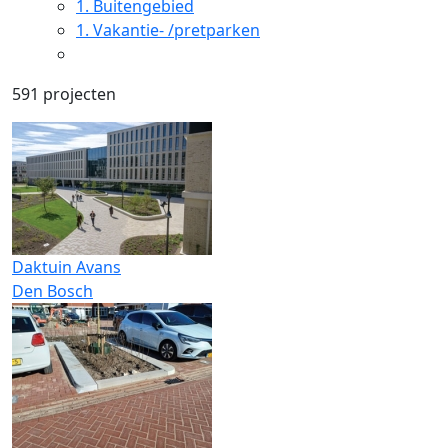
1.
Buitengebied
1.
Vakantie- /pretparken
591 projecten
Daktuin Avans
Den Bosch