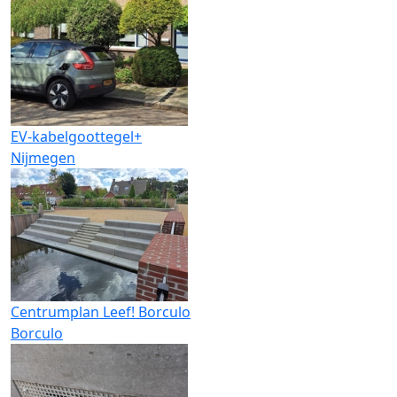
EV-kabelgoottegel+
Nijmegen
Centrumplan Leef! Borculo
Borculo