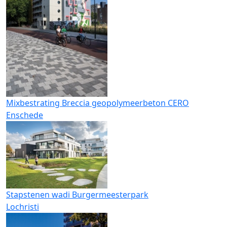
Mixbestrating Breccia geopolymeerbeton CERO
Enschede
Stapstenen wadi Burgermeesterpark
Lochristi