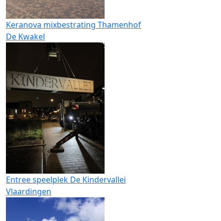
Keranova mixbestrating Thamenhof
De Kwakel
Entree speelplek De Kindervallei
Vlaardingen