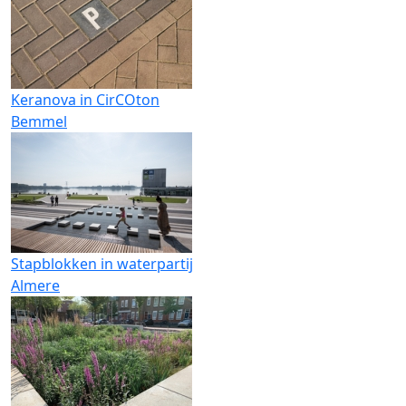
Keranova in CirCOton
Bemmel
Stapblokken in waterpartij
Almere