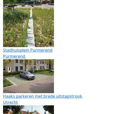
Stadhuisplein Purmerend
Purmerend
Haaks parkeren met brede uitstapstrook
Utrecht