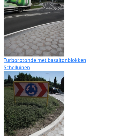
Turborotonde met basaltonblokken
Schelluinen