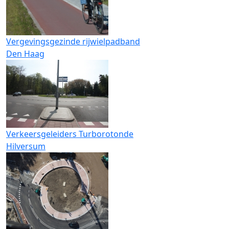
Vergevingsgezinde rijwielpadband
Den Haag
Verkeersgeleiders Turborotonde
Hilversum