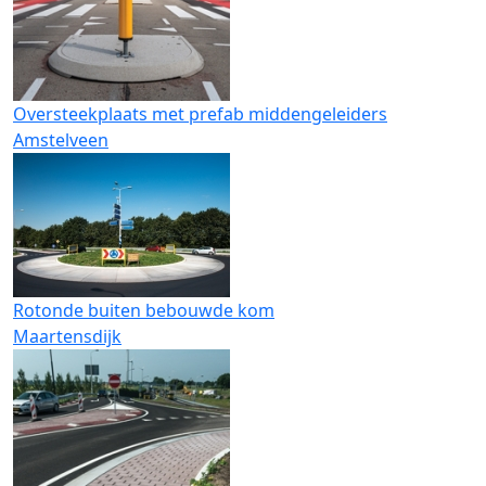
Oversteekplaats met prefab middengeleiders
Amstelveen
Rotonde buiten bebouwde kom
Maartensdijk