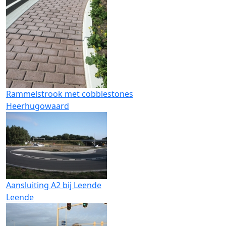
Rammelstrook met cobblestones
Heerhugowaard
Aansluiting A2 bij Leende
Leende