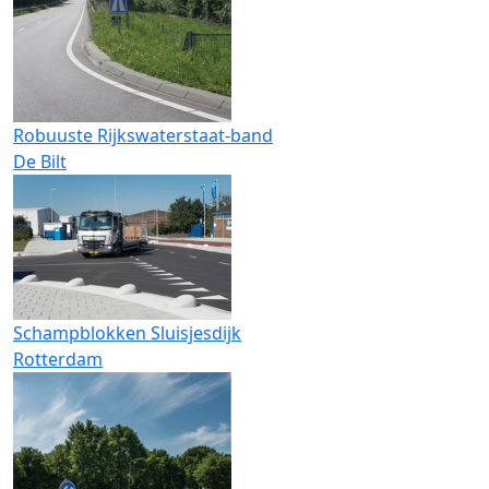
Robuuste Rijkswaterstaat-band
De Bilt
Schampblokken Sluisjesdijk
Rotterdam