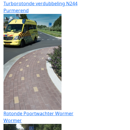
Turborotonde verdubbeling N244
Purmerend
Rotonde Poortwachter Wormer
Wormer