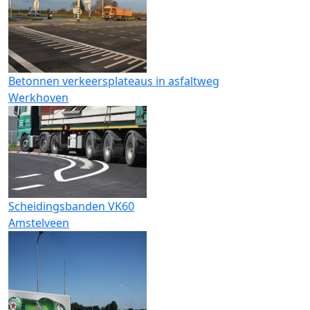
Betonnen verkeersplateaus in asfaltweg
Werkhoven
Scheidingsbanden VK60
Amstelveen