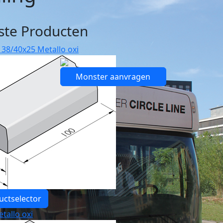
ste Producten
 38/40x25 Metallo oxi
Monster aanvragen
uctselector
tallo oxi