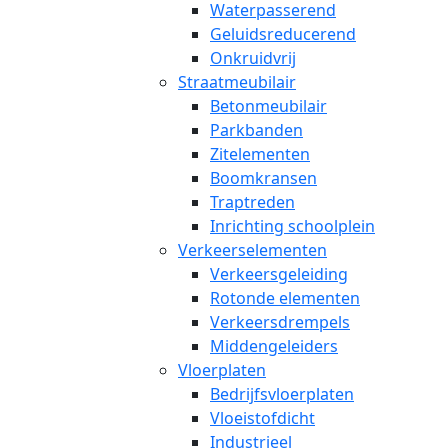
Waterpasserend
Geluidsreducerend
Onkruidvrij
Straatmeubilair
Betonmeubilair
Parkbanden
Zitelementen
Boomkransen
Traptreden
Inrichting schoolplein
Verkeerselementen
Verkeersgeleiding
Rotonde elementen
Verkeersdrempels
Middengeleiders
Vloerplaten
Bedrijfsvloerplaten
Vloeistofdicht
Industrieel