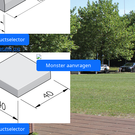
uctselector
tallo oxi
Monster aanvragen
uctselector