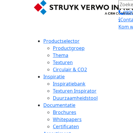
0800
Conta
Kom we
Productselector
Productgroep
Thema
Texturen
Circulair & CO2
Inspiratie
Inspiratiebank
Texturen Inspirator
Duurzaamheidstool
Documentatie
Brochures
Whitepapers
Certificaten