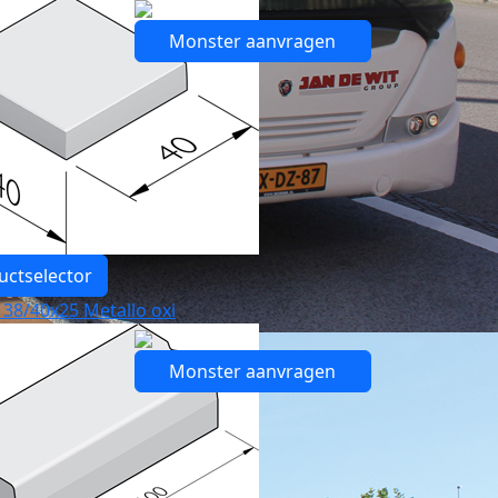
Monster aanvragen
uctselector
 38/40x25 Metallo oxi
Monster aanvragen