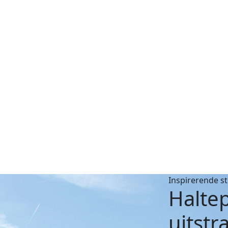
Inspirerende s
Haltep
uitstr