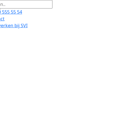
 555 55 54
ct
rken bij SVI