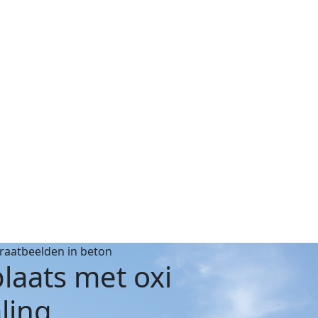
traatbeelden in beton
laats met oxi
aling