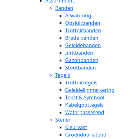
Assortiment
Banden
Afwatering
Opsluitbanden
Trottoirbanden
Brede banden
Geleidebanden
Inritbanden
Gazonbanden
Stootbanden
Tegels
Trottoirtegels
Geleidelijnmarkering
Tekst & Symbool
Kabelgoottegels
Waterpasserend
Stenen
Kleurvast
Groendoorlatend