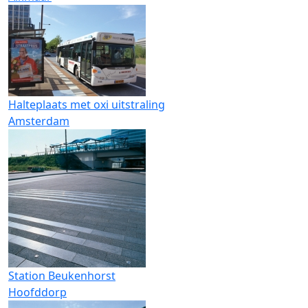
Halteplaats met oxi uitstraling
Amsterdam
Station Beukenhorst
Hoofddorp