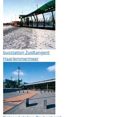
busstation Zuidtangent
Haarlemmermeer