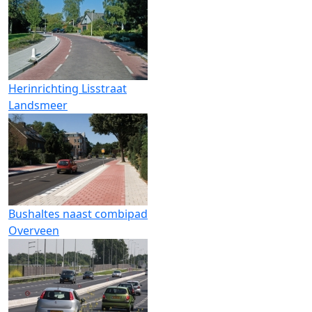
Herinrichting Lisstraat
Landsmeer
Bushaltes naast combipad
Overveen