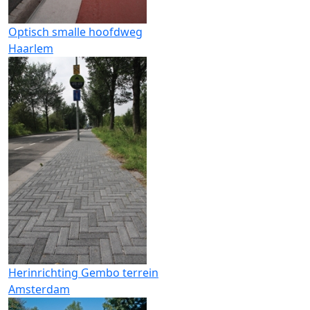
Optisch smalle hoofdweg
Haarlem
Herinrichting Gembo terrein
Amsterdam