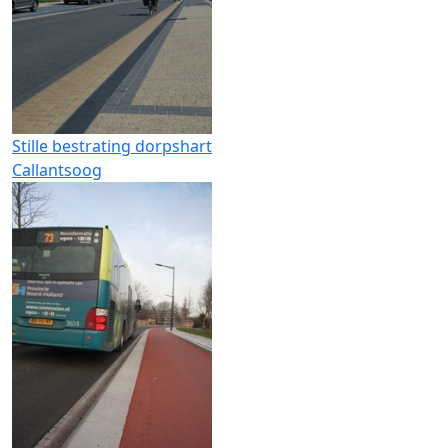
Stille bestrating dorpshart
Callantsoog