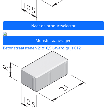
Naar de productselector
Monster aanvragen
Betonstraatstenen 21x10,5 Lavaro grijs 012