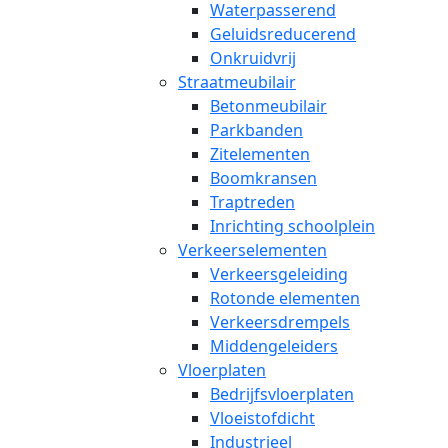
Waterpasserend
Geluidsreducerend
Onkruidvrij
Straatmeubilair
Betonmeubilair
Parkbanden
Zitelementen
Boomkransen
Traptreden
Inrichting schoolplein
Verkeerselementen
Verkeersgeleiding
Rotonde elementen
Verkeersdrempels
Middengeleiders
Vloerplaten
Bedrijfsvloerplaten
Vloeistofdicht
Industrieel