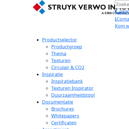
0800
Conta
Kom we
Productselector
Productgroep
Thema
Texturen
Circulair & CO2
Inspiratie
Inspiratiebank
Texturen Inspirator
Duurzaamheidstool
Documentatie
Brochures
Whitepapers
Certificaten