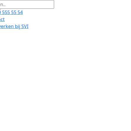
 555 55 54
ct
rken bij SVI