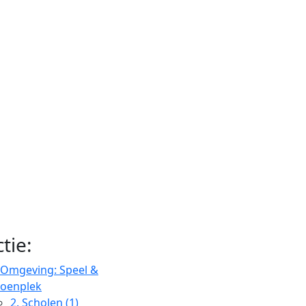
tie:
Omgeving: Speel &
roenplek
2.
Scholen (1)