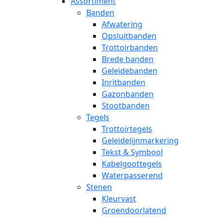
Assortiment
Banden
Afwatering
Opsluitbanden
Trottoirbanden
Brede banden
Geleidebanden
Inritbanden
Gazonbanden
Stootbanden
Tegels
Trottoirtegels
Geleidelijnmarkering
Tekst & Symbool
Kabelgoottegels
Waterpasserend
Stenen
Kleurvast
Groendoorlatend