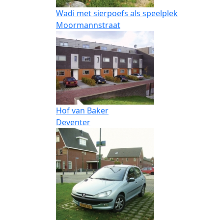
Wadi met sierpoefs als speelplek
Moormannstraat
Hof van Baker
Deventer