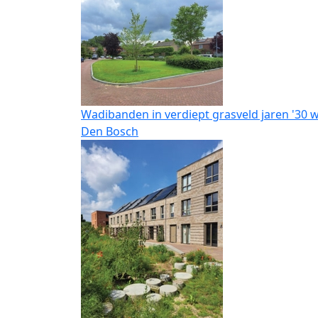
Wadibanden in verdiept grasveld jaren '30 w
Den Bosch