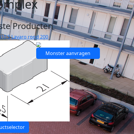
omplex
ste Producten
10,5 Lavaro rood 200
Monster aanvragen
uctselector