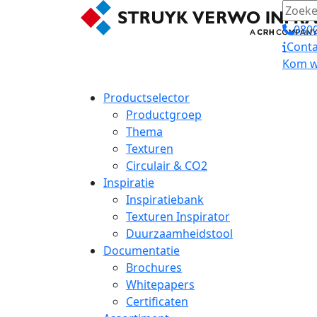
0800
Conta
Kom we
Productselector
Productgroep
Thema
Texturen
Circulair & CO2
Inspiratie
Inspiratiebank
Texturen Inspirator
Duurzaamheidstool
Documentatie
Brochures
Whitepapers
Certificaten