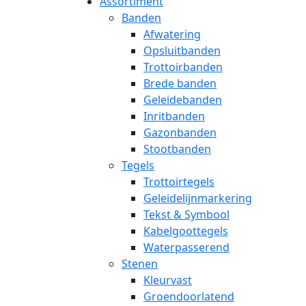
Assortiment
Banden
Afwatering
Opsluitbanden
Trottoirbanden
Brede banden
Geleidebanden
Inritbanden
Gazonbanden
Stootbanden
Tegels
Trottoirtegels
Geleidelijnmarkering
Tekst & Symbool
Kabelgoottegels
Waterpasserend
Stenen
Kleurvast
Groendoorlatend