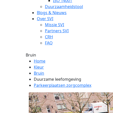
ISO 14001
Duurzaamheidstool
Blogs & Nieuws
Over SVI
Missie SVI
Partners SVI
CRH
FAQ
Bruin
Home
Kleur
Bruin
Duurzame leefomgeving
Parkeerplaatsen zorgcomplex