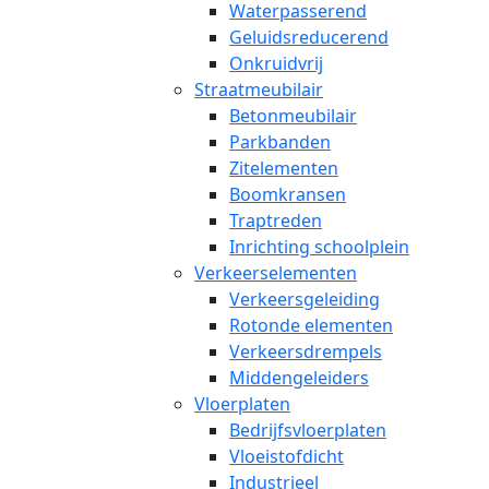
Waterpasserend
Geluidsreducerend
Onkruidvrij
Straatmeubilair
Betonmeubilair
Parkbanden
Zitelementen
Boomkransen
Traptreden
Inrichting schoolplein
Verkeerselementen
Verkeersgeleiding
Rotonde elementen
Verkeersdrempels
Middengeleiders
Vloerplaten
Bedrijfsvloerplaten
Vloeistofdicht
Industrieel