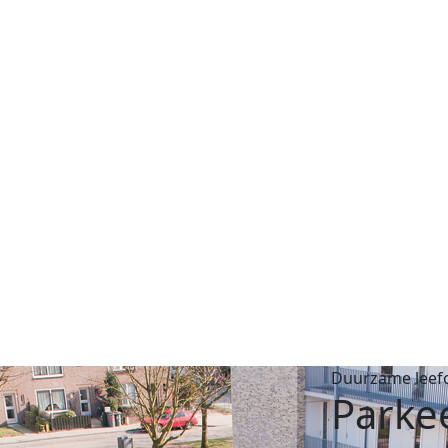
Duurzame leef
Parke