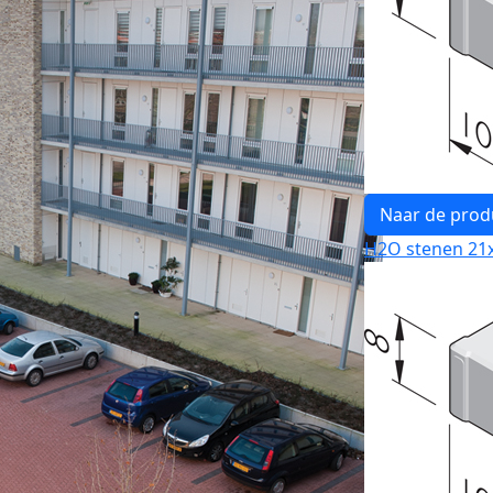
Naar de prod
H2O stenen 21x