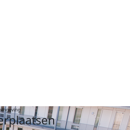
omgeving
erplaatsen