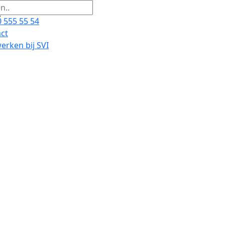
 555 55 54
ct
rken bij SVI