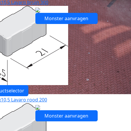
10,5 Lavaro bruin 300
Monster aanvragen
uctselector
10,5 Lavaro rood 200
Monster aanvragen