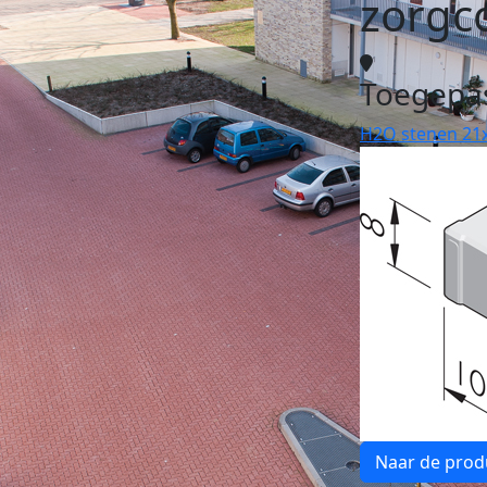
zorgc
Toegepa
H2O stenen 21x
Naar de prod