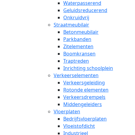
Waterpasserend
Geluidsreducerend
Onkruidvrij
Straatmeubilair
Betonmeubilair
Parkbanden
Zitelementen
Boomkransen
Traptreden
Inrichting schoolplein
Verkeerselementen
Verkeersgeleiding
Rotonde elementen
Verkeersdrempels
Middengeleiders
Vloerplaten
Bedrijfsvloerplaten
Vloeistofdicht
Industrieel