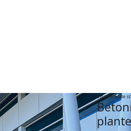
Inspirerende s
Beton
plant