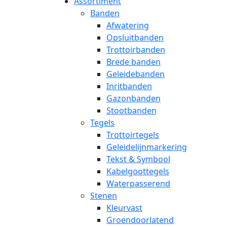
Assortiment
Banden
Afwatering
Opsluitbanden
Trottoirbanden
Brede banden
Geleidebanden
Inritbanden
Gazonbanden
Stootbanden
Tegels
Trottoirtegels
Geleidelijnmarkering
Tekst & Symbool
Kabelgoottegels
Waterpasserend
Stenen
Kleurvast
Groendoorlatend