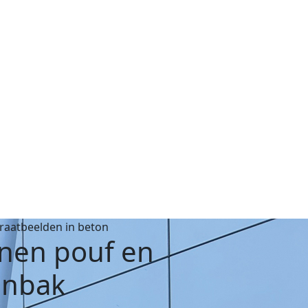
traatbeelden in beton
nen pouf en
enbak