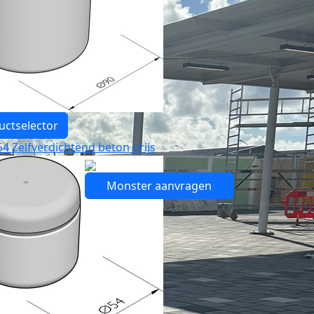
uctselector
4 Zelfverdichtend beton grijs
Monster aanvragen