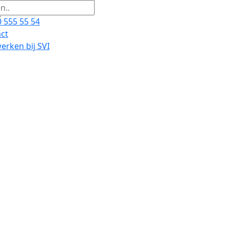
 555 55 54
ct
rken bij SVI