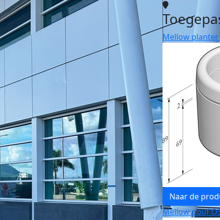
Toegepa
Mellow planter 
Naar de prod
Mellow pouf O5