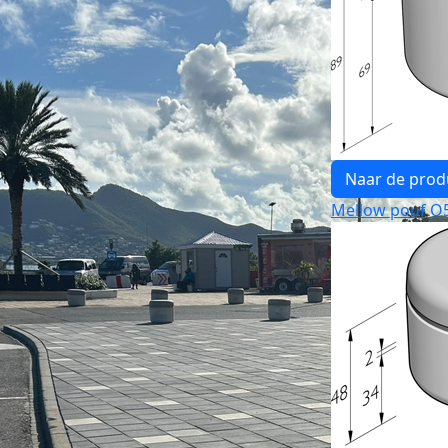
Naar de prod
Mellow pouf O5