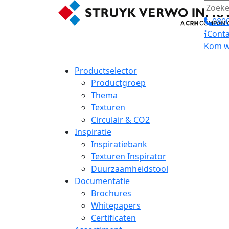
0800
Conta
Kom we
Productselector
Productgroep
Thema
Texturen
Circulair & CO2
Inspiratie
Inspiratiebank
Texturen Inspirator
Duurzaamheidstool
Documentatie
Brochures
Whitepapers
Certificaten