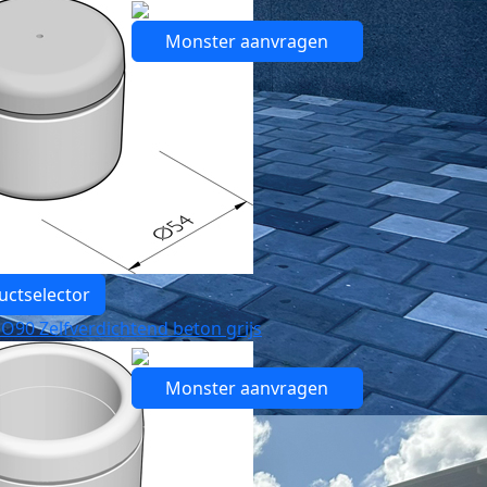
Monster aanvragen
uctselector
O90 Zelfverdichtend beton grijs
Monster aanvragen