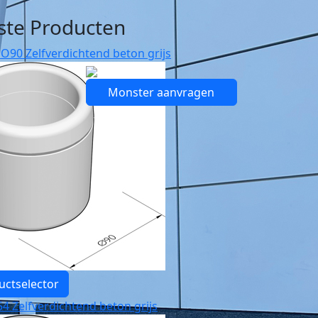
ste Producten
O90 Zelfverdichtend beton grijs
Monster aanvragen
uctselector
4 Zelfverdichtend beton grijs