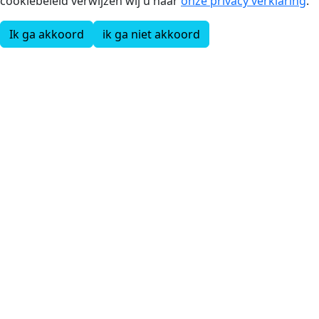
cookiebeleid verwijzen wij u naar
onze privacy verklaring
.
Ik ga akkoord
ik ga niet akkoord