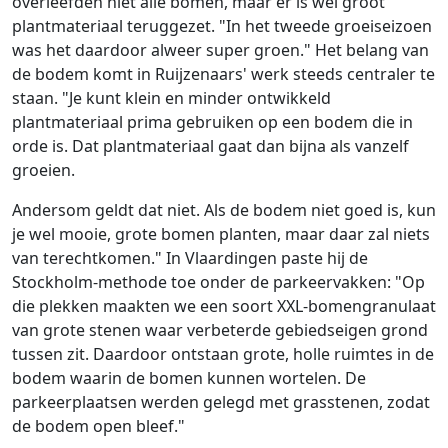
overleefden niet alle bomen, maar er is wel groot
plantmateriaal teruggezet. "In het tweede groeiseizoen
was het daardoor alweer super groen." Het belang van
de bodem komt in Ruijzenaars' werk steeds centraler te
staan. "Je kunt klein en minder ontwikkeld
plantmateriaal prima gebruiken op een bodem die in
orde is. Dat plantmateriaal gaat dan bijna als vanzelf
groeien.
Andersom geldt dat niet. Als de bodem niet goed is, kun
je wel mooie, grote bomen planten, maar daar zal niets
van terechtkomen." In Vlaardingen paste hij de
Stockholm-methode toe onder de parkeervakken: "Op
die plekken maakten we een soort XXL-bomengranulaat
van grote stenen waar verbeterde gebiedseigen grond
tussen zit. Daardoor ontstaan grote, holle ruimtes in de
bodem waarin de bomen kunnen wortelen. De
parkeerplaatsen werden gelegd met grasstenen, zodat
de bodem open bleef."